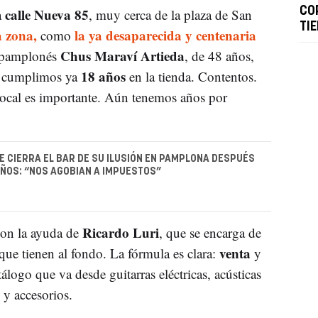
calle Nueva 85
CO
a
, muy cerca de la plaza de San
TI
a zona,
la ya desaparecida y centenaria
como
Chus Maraví Artieda
l pamplonés
, de 48 años,
18 años
ño cumplimos ya
en la tienda. Contentos.
local es importante. Aún tenemos años por
E CIERRA EL BAR DE SU ILUSIÓN EN PAMPLONA DESPUÉS
AÑOS: “NOS AGOBIAN A IMPUESTOS”
Ricardo Luri
 con la ayuda de
, que se encarga de
venta
r que tienen al fondo. La fórmula es clara:
y
álogo que va desde guitarras eléctricas, acústicas
s y accesorios.