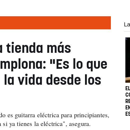
La
 la tienda más
mplona: "Es lo que
 la vida desde los
E
C
R
E
 es guitarra eléctrica para principiantes,
E
si ya tienes la eléctrica", asegura.