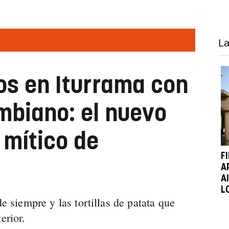
La
itos en Iturrama con
mbiano: el nuevo
 mítico de
F
A
A
L
de siempre y las tortillas de patata que
erior.