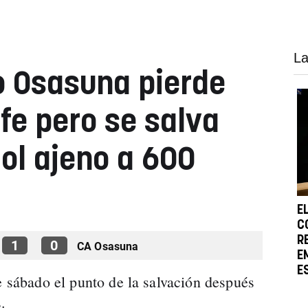
La
o Osasuna pierde
fe pero se salva
gol ajeno a 600
E
C
R
1
0
CA Osasuna
E
E
e sábado el punto de la salvación después
.