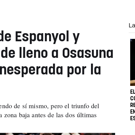
La
 de Espanyol y
de lleno a Osasuna
inesperada por la
E
C
endo de sí mismo, pero el triunfo del
R
E
a zona baja antes de las dos últimas
E