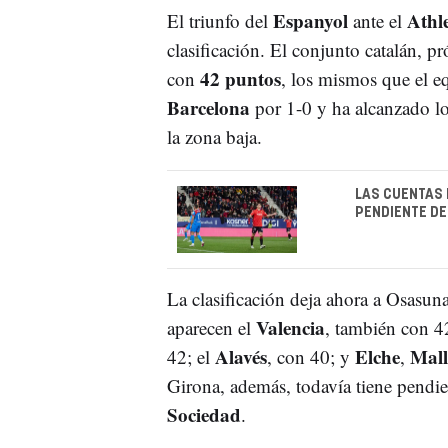
Espanyol
Athl
El triunfo del
ante el
clasificación. El conjunto catalán, 
42 puntos
con
, los mismos que el e
Barcelona
por 1-0 y ha alcanzado l
la zona baja.
LAS CUENTAS 
PENDIENTE DE
La clasificación deja ahora a Osasu
Valencia
aparecen el
, también con 4
Alavés
Elche
Mall
42; el
, con 40; y
,
Girona, además, todavía tiene pendien
Sociedad
.