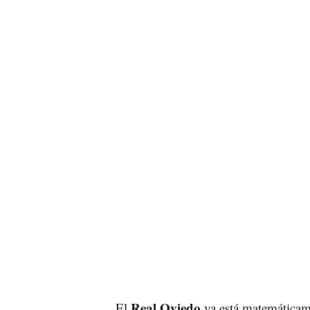
Real Oviedo
El
ya está matemáticame