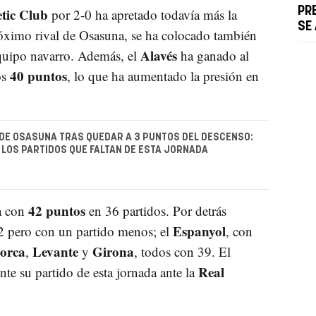
etic Club
PR
por 2-0 ha apretado todavía más la
SE
próximo rival de Osasuna, se ha colocado también
Alavés
quipo navarro. Además, el
ha ganado al
40 puntos
os
, lo que ha aumentado la presión en
DE OSASUNA TRAS QUEDAR A 3 PUNTOS DEL DESCENSO:
 LOS PARTIDOS QUE FALTAN DE ESTA JORNADA
42 puntos
na con
en 36 partidos. Por detrás
Espanyol
2 pero con un partido menos; el
, con
orca
Levante
Girona
,
y
, todos con 39. El
Real
te su partido de esta jornada ante la