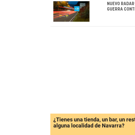
NUEVO RADAR 
GUERRA CONT
¿Tienes una tienda, un bar, un re
alguna localidad de Navarra?