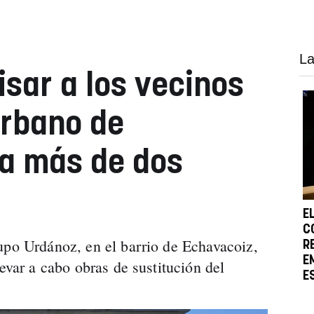
La
isar a los vecinos
urbano de
a más de dos
E
C
upo Urdánoz, en el barrio de Echavacoiz,
R
E
levar a cabo obras de sustitución del
E