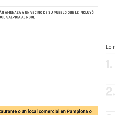
N AMENAZA A UN VECINO DE SU PUEBLO QUE LE INCLUYÓ
QUE SALPICA AL PSOE
Lo 
1.
2
staurante o un local comercial en Pamplona o