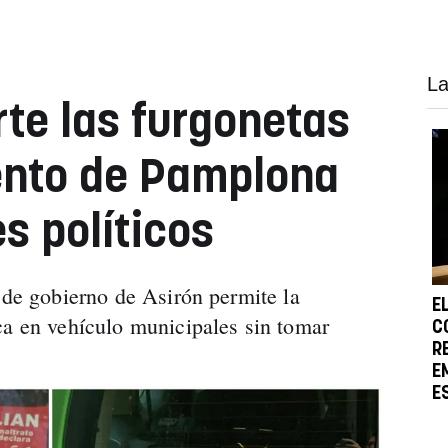
La
rte las furgonetas
ento de Pamplona
s políticos
o de gobierno de Asirón permite la
E
ca en vehículo municipales sin tomar
C
R
E
E