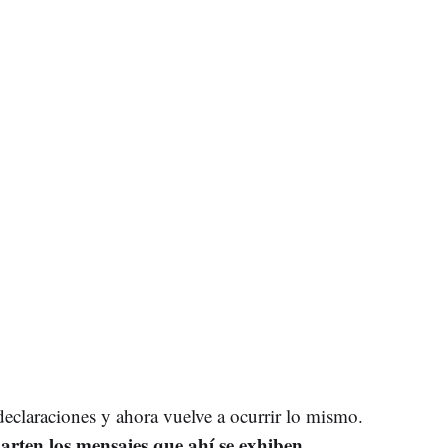
eclaraciones y ahora vuelve a ocurrir lo mismo.
arten los mensajes que ahí se exhiben
,