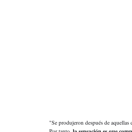
"Se produjeron después de aquellas d
la sensación es que comp
Por tanto,