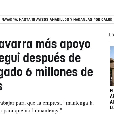
 NAVARRA: HASTA 10 AVISOS AMARILLOS Y NARANJAS POR CALOR,
La
Navarra más apoyo
egui después de
gado 6 millones de
s
F
A
abajar para que la empresa "mantenga la
A
L
ón para que no la mantenga"