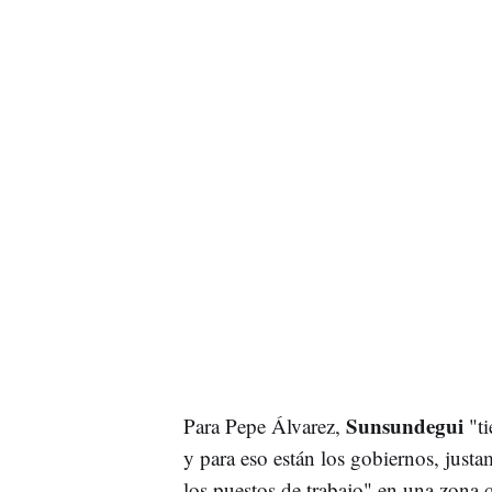
Sunsundegui
Para Pepe Álvarez,
"t
y para eso están los gobiernos, justa
los puestos de trabajo" en una zona q