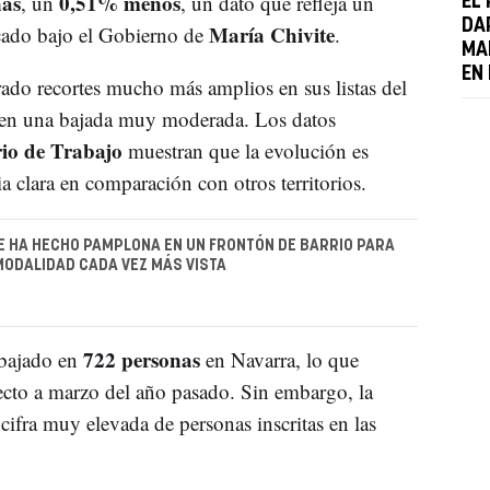
nas
0,51% menos
, un
, un dato que refleja un
EL 
DA
María Chivite
cado bajo el Gobierno de
.
MA
EN
ado recortes mucho más amplios en sus listas del
en una bajada muy moderada. Los datos
rio de Trabajo
muestran que la evolución es
ia clara en comparación con otros territorios.
E HA HECHO PAMPLONA EN UN FRONTÓN DE BARRIO PARA
ODALIDAD CADA VEZ MÁS VISTA
722 personas
 bajado en
en Navarra, lo que
cto a marzo del año pasado. Sin embargo, la
cifra muy elevada de personas inscritas en las