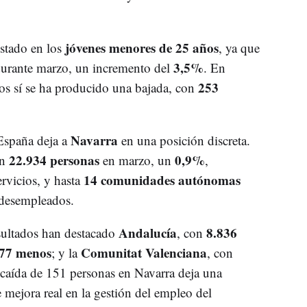
jóvenes menores de 25 años
estado en los
, ya que
3,5%
urante marzo, un incremento del
. En
253
ños sí se ha producido una bajada, con
Navarra
España deja a
en una posición discreta.
22.934 personas
0,9%
en
en marzo, un
,
14 comunidades autónomas
rvicios, y hasta
 desempleados.
Andalucía
8.836
sultados han destacado
, con
777 menos
Comunitat Valenciana
; y la
, con
la caída de 151 personas en Navarra deja una
mejora real en la gestión del empleo del