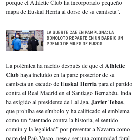
porque el Athletic Club ha incorporado pequeño
mapa de Euskal Herria al dorso de su camiseta”.
LA SUERTE CAE EN PAMPLONA: LA
BONOLOTO REPARTE EN UN BARRIO UN
PREMIO DE MILES DE EUROS
Athletic
La polémica ha nacido después de que el
Club
haya incluido en la parte posterior de su
Euskal Herria
camiseta un escudo de
para el partido
contra el Real Madrid en el Santiago Bernabéu. Inda
Javier Tebas
ha exigido al presidente de LaLiga,
,
que prohíba ese símbolo y ha calificado el emblema
como un “atentado contra la historia, el sentido
común y la legalidad” por presentar a Navarra como
parte del País Vasco, pese a ser una comunidad foral