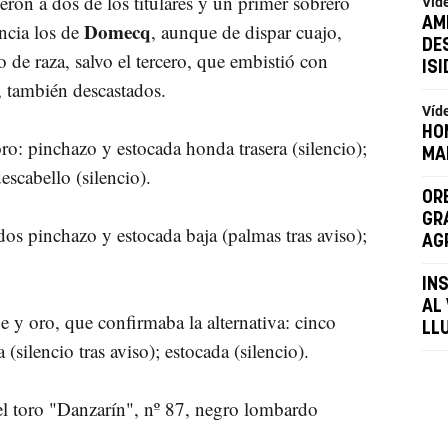
eron a dos de los titulares y un primer sobrero
Víd
AM
Domecq
ncia los de
, aunque de dispar cuajo,
DE
 de raza, salvo el tercero, que embistió con
IS
, también descastados.
Víd
HO
oro: pinchazo y estocada honda trasera (silencio);
MA
escabello (silencio).
OR
GR
dos pinchazo y estocada baja (palmas tras aviso);
AG
IN
AL
e y oro, que confirmaba la alternativa: cinco
LL
silencio tras aviso); estocada (silencio).
l toro "Danzarín", nº 87, negro lombardo