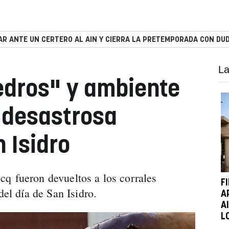
R ANTE UN CERTERO AL AIN Y CIERRA LA PRETEMPORADA CON DUD
La
edros" y ambiente
a desastrosa
 Isidro
q fueron devueltos a los corrales
F
del día de San Isidro.
A
A
L