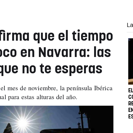
La
irma que el tiempo
oco en Navarra: las
que no te esperas
el mes de noviembre, la península Ibérica
E
al para estas alturas del año.
C
R
E
E