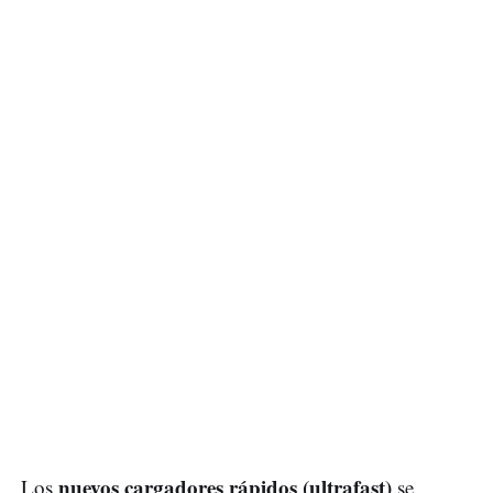
nuevos cargadores rápidos (ultrafast)
Los
se