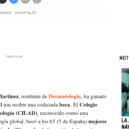
REMIOS
HOSPITALES
NOT
artínez
Dermatología
, residente de
, ha ganado
l
beca
Colegio
tras recibir una codiciada
. El
tología (CILAD)
, reconocido como una
mejores
ogía global, becó a los 65 (5 de España)
LA
NA