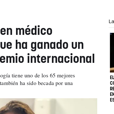
La
ven médico
ue ha ganado un
remio internacional
ogía tiene uno de los 65 mejores
E
 también ha sido becada por una
C
R
E
E