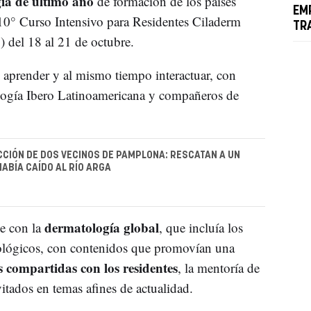
ía de último año
de formación de los países
EM
10° Curso Intensivo para Residentes Ciladerm
TR
del 18 al 21 de octubre.
 aprender y al mismo tiempo interactuar, con
logía Ibero Latinoamericana y compañeros de
CCIÓN DE DOS VECINOS DE PAMPLONA: RESCATAN A UN
ABÍA CAÍDO AL RÍO ARGA
dermatología global
e con la
, que incluía los
cnológicos, con contenidos que promovían una
s compartidas con los residentes
, la mentoría de
vitados en temas afines de actualidad.