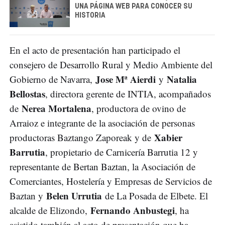
UNA PÁGINA WEB PARA CONOCER SU
HISTORIA
En el acto de presentación han participado el
consejero de Desarrollo Rural y Medio Ambiente del
Jose Mª Aierdi
Natalia
Gobierno de Navarra,
y
Bellostas
, directora gerente de INTIA, acompañados
Nerea Mortalena
de
, productora de ovino de
Arraioz e integrante de la asociación de personas
Xabier
productoras Baztango Zaporeak y de
Barrutia
, propietario de Carnicería Barrutia 12 y
representante de Bertan Baztan, la Asociación de
Comerciantes, Hostelería y Empresas de Servicios de
Belen Urrutia
Baztan y
de La Posada de Elbete. El
Fernando Anbustegi
alcalde de Elizondo,
, ha
asistido también al acto de presentación que ha