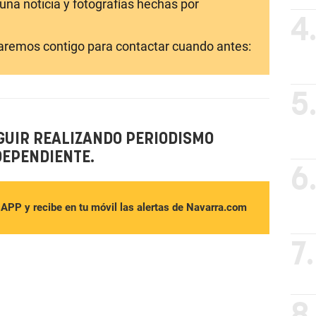
una noticia y fotografías hechas por
4
laremos contigo para contactar cuando antes:
5
GUIR REALIZANDO PERIODISMO
DEPENDIENTE.
6
sAPP y recibe en tu móvil las alertas de Navarra.com
7.
8