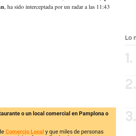
án
, ha sido interceptada por un radar a las 11:43
Lo 
1.
2
staurante o un local comercial en Pamplona o
3
 de
Comercio Local
y que miles de personas