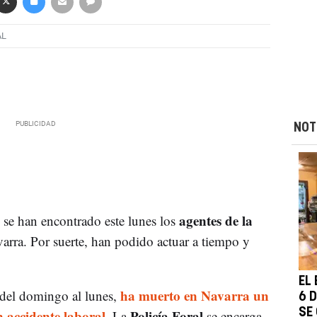
AL
NOT
agentes de la
 se han encontrado este lunes los
varra. Por suerte, han podido actuar a tiempo y
EL
ha muerto en Navarra un
 del domingo al lunes,
6 
 accidente laboral
Policía Foral
SE
. La
se encarga