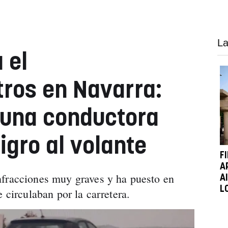
La
 el
ros en Navarra:
 una conductora
igro al volante
F
A
nfracciones muy graves y ha puesto en
A
L
e circulaban por la carretera.