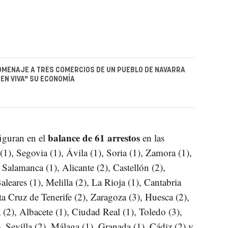
OMENAJE A TRES COMERCIOS DE UN PUEBLO DE NAVARRA
EN VIVA" SU ECONOMÍA
balance de 61 arrestos
figuran en el
en las
1), Segovia (1), Ávila (1), Soria (1), Zamora (1),
 Salamanca (1), Alicante (2), Castellón (2),
aleares (1), Melilla (2), La Rioja (1), Cantabria
ta Cruz de Tenerife (2), Zaragoza (3), Huesca (2),
 (2), Albacete (1), Ciudad Real (1), Toledo (3),
 Sevilla (2), Málaga (1), Granada (1), Cádiz (2) y