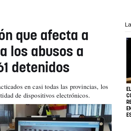
La
n que afecta a
a los abusos a
1 detenidos
cticados en casi todas las provincias, los
E
idad de dispositivos electrónicos.
C
R
E
E