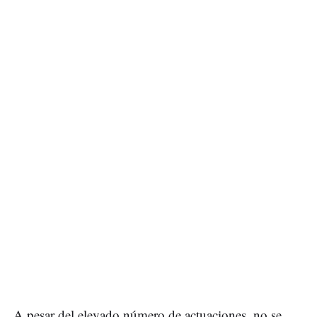
A pesar del elevado número de actuaciones, no se