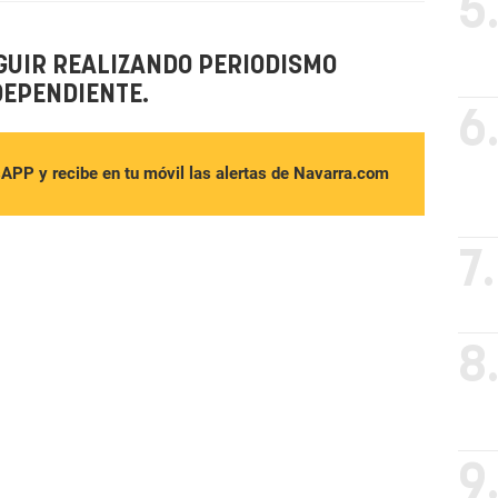
5
GUIR REALIZANDO PERIODISMO
DEPENDIENTE.
6
sAPP y recibe en tu móvil las alertas de Navarra.com
7.
8
9