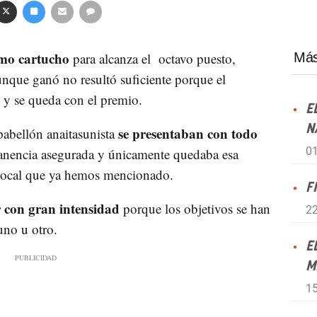
imo cartucho
para alcanza el octavo puesto,
Más
nque ganó no resultó suficiente porque el
s y se queda con el premio.
E
N
se presentaban con todo
pabellón anaitasunista
01
nencia asegurada y únicamente quedaba esa
 local que ya hemos mencionado.
F
 con gran intensidad
porque los objetivos se han
22
uno u otro.
E
M
15