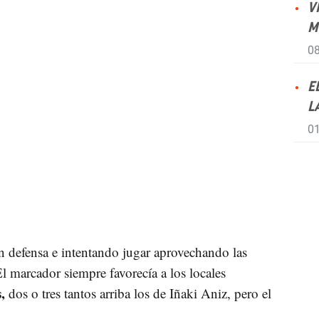
V
M
08
E
L
01
en defensa e intentando jugar aprovechando las
El marcador siempre favorecía a los locales
,
dos o tres tantos arriba los de Iñaki Aniz, pero el