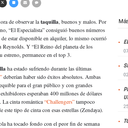
taquilla
hora de observar la
, buenos y malos. Por
Más
reno, “El Especialista” consiguió buenos números
de estar disponible en alquiler, lo mismo ocurrió
E
n Reynolds. Y “El Reino del planeta de los
07
 estreno, permanece en el top 3.
S
lla
ha estado sufriendo durante las últimas
02
”
deberían haber sido éxitos absolutos. Ambas
equible para el gran público y con grandes
P
los exhibidores esperaban 400 millones de dólares
U
. La cinta romántica
“Challengers”
tampoco
25
 este tipo de cinta con esas estrellas (Zendaya).
T
ola ha tocado fondo con el peor fin de semana