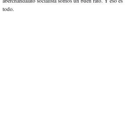
aberchandalato socialista somos un buen rato. Y eso es
todo.