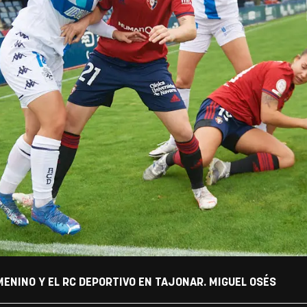
ENINO Y EL RC DEPORTIVO EN TAJONAR. MIGUEL OSÉS