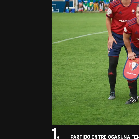
1.
PARTIDO ENTRE OSASUNA FEM