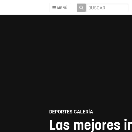
MENÚ
DEPORTES GALERÍA
Las mejores 