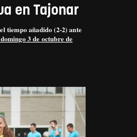
ua en Tajonar
el tiempo añadido (2-2) ante
l domingo 3 de octubre de