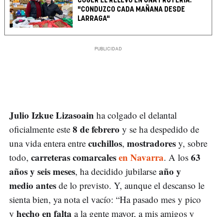
COGER EL RELEVO EN UNA FRUTERÍA:
"CONDUZCO CADA MAÑANA DESDE
LARRAGA"
Julio Izkue Lizasoain
ha colgado el delantal
8 de febrero
oficialmente este
y se ha despedido de
cuchillos
mostradores
una vida entera entre
,
y, sobre
carreteras comarcales
en Navarra
63
todo,
. A los
años y seis meses
año y
, ha decidido jubilarse
medio antes
de lo previsto. Y, aunque el descanso le
sienta bien, ya nota el vacío: “Ha pasado mes y pico
hecho en falta
y
a la gente mayor, a mis amigos y