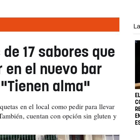
La
 de 17 sabores que
 en el nuevo bar
 "Tienen alma"
E
C
quetas en el local como pedir para llevar
R
 También, cuentan con opción sin gluten y
E
E