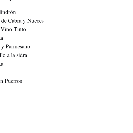
lindrón
o de Cabra y Nueces
l Vino Tinto
za
e y Parmesano
o a la sidra
nta
s
n Puerros