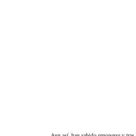
Aun así, han sabido reponerse y tras l