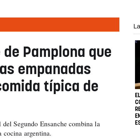
La
e de Pamplona que
icas empanadas
comida típica de
E
C
R
E
cal del Segundo Ensanche combina la
E
a cocina argentina.