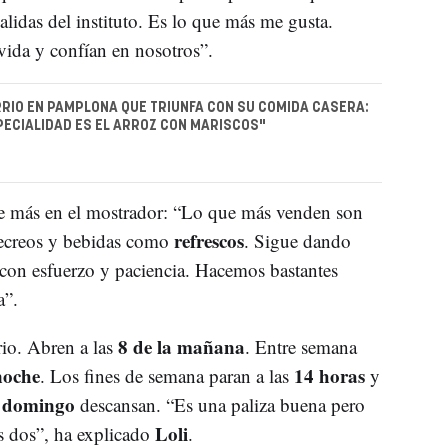
alidas del instituto. Es lo que más me gusta.
vida y confían en nosotros”.
RRIO EN PAMPLONA QUE TRIUNFA CON SU COMIDA CASERA:
ECIALIDAD ES EL ARROZ CON MARISCOS"
e más en el mostrador: “Lo que más venden son
refrescos
recreos y bebidas como
. Sigue dando
 con esfuerzo y paciencia. Hacemos bastantes
a”.
8 de la mañana
rio. Abren a las
. Entre semana
noche
14 horas
. Los fines de semana paran a las
y
domingo
l
descansan. “Es una paliza buena pero
Loli
os dos”, ha explicado
.