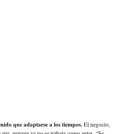
enido que adaptarse a los tiempos.
El negocio,
 pie, aunque ya no se trabaja como antes. “Se