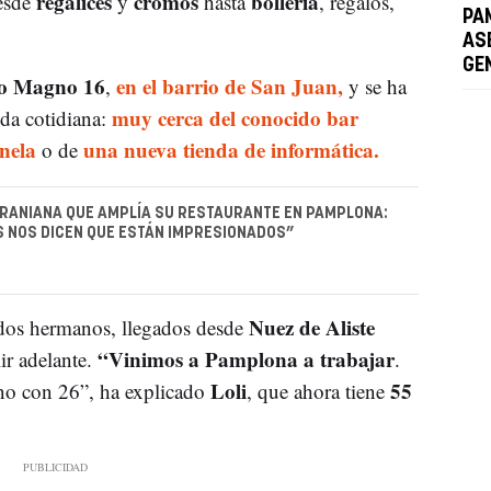
regalices
cromos
bollería
desde
y
hasta
, regalos,
PA
AS
GE
to Magno 16
en el barrio de San Juan,
,
y se ha
muy cerca del conocido bar
da cotidiana:
nela
una nueva tienda de informática.
o de
RANIANA QUE AMPLÍA SU RESTAURANTE EN PAMPLONA:
S NOS DICEN QUE ESTÁN IMPRESIONADOS”
Nuez de Aliste
 dos hermanos, llegados desde
“Vinimos a Pamplona a trabajar
ir adelante.
.
Loli
55
no con 26”, ha explicado
, que ahora tiene