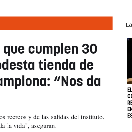
La
 que cumplen 30
desta tienda de
amplona: “Nos da
E
C
R
E
s recreos y de las salidas del instituto.
E
a la vida", aseguran.