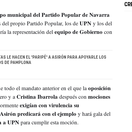
CR
po municipal del Partido Popular de Navarra
UPN
s del propio Partido Popular, los de
y los del
equipo de Gobierno
ía la representación del
con
TAS LE HACEN EL 'PARIPÉ' A ASIRÓN PARA APOYARLE LOS
S DE PAMPLONA
oposición
de todo el mandato anterior en el que la
Cristina Ibarrola
mociones
ero y a
después con
exigían con virulencia su
riormente
Asirón predicará con el ejemplo
y hará gala del
ía a UPN
para cumplir esta moción.