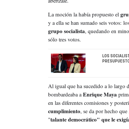
abertzale.
gru
La moción la había propuesto el
y a ella se han sumado seis votos: lo
grupo socialista
, quedando en minor
sólo tres votos.
LOS SOCIALIS
PRESUPUESTO
Al igual que ha sucedido a lo largo 
Enrique Maya
bombardeaba a
prim
en las diferentes comisiones y poste
cumplimiento
, se da por hecho que
talante democrático" que le exig
"