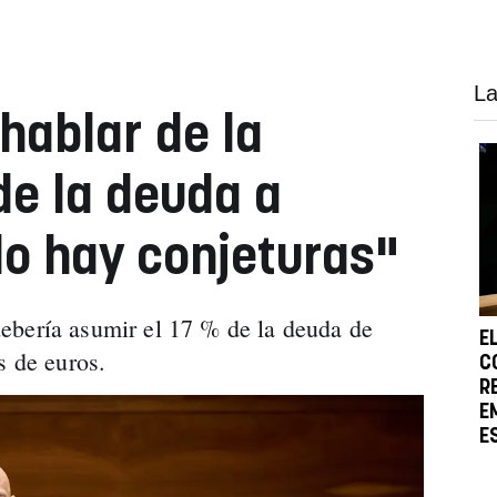
La
hablar de la
e la deuda a
lo hay conjeturas"
ebería asumir el 17 % de la deuda de
E
s de euros.
C
R
E
E