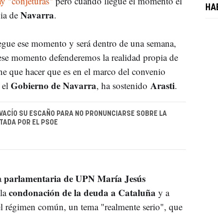
y "conjeturas"
pero cuando llegue el momento el
HA
Navarra
pia de
.
egue ese momento y será dentro de una semana,
 ese momento defenderemos la realidad propia de
ne que hacer que es en el marco del convenio
Gobierno de Navarra
Arasti
 el
, ha sostenido
.
 VACÍO SU ESCAÑO PARA NO PRONUNCIARSE SOBRE LA
TADA POR EL PSOE
parlamentaria de UPN María Jesús
a
condonación de la deuda a Cataluña
 la
y a
l régimen común, un tema "realmente serio", que