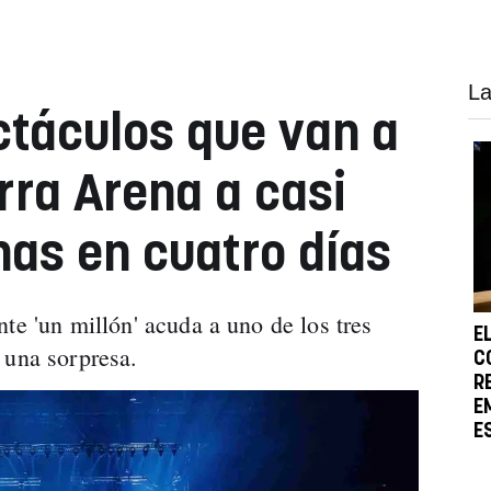
La
ctáculos que van a
rra Arena a casi
as en cuatro días
te 'un millón' acuda a uno de los tres
E
 una sorpresa.
C
R
E
E