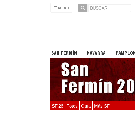
MENÚ
SAN FERMÍN
NAVARRA
PAMPLO
SF'26
Fotos
Guía
Más SF