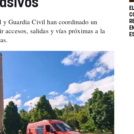
asivos
E
C
al y Guardia Civil han coordinado un
R
E
ir accesos, salidas y vías próximas a la
E
tas.