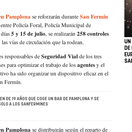
s en Pamplona
San Fermín
se reforzarán durante
ntre Policía Foral, Policía Municipal de
5 y 15 de julio
258 controles
 días
, se realizarán
n las vías de circulación que la rodean.
UN
DE
Seguridad Vial
EU
es responsables de
de los tres
SA
agentes
es para optimizar el trabajo de los
y el
etivo ha sido organizar un dispositivo eficaz en el
an Fermín.
VEN DE 19 AÑOS QUE COGE UN BAR DE PAMPLONA Y SE
SOLO A LOS SANFERMINES
s en Pamplona
se distribuirán según el reparto de