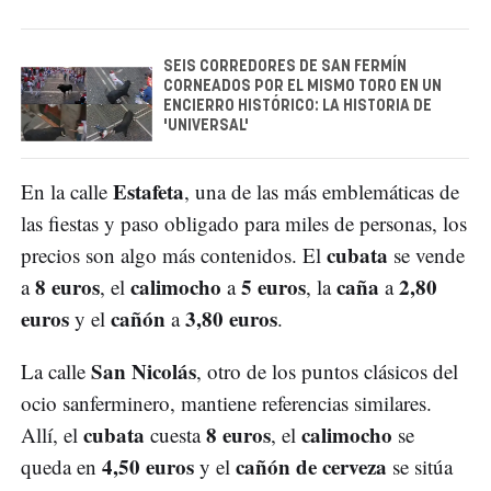
SEIS CORREDORES DE SAN FERMÍN
CORNEADOS POR EL MISMO TORO EN UN
ENCIERRO HISTÓRICO: LA HISTORIA DE
'UNIVERSAL'
Estafeta
En la calle
, una de las más emblemáticas de
las fiestas y paso obligado para miles de personas, los
cubata
precios son algo más contenidos. El
se vende
8 euros
calimocho
5 euros
caña
2,80
a
, el
a
, la
a
euros
cañón
3,80 euros
y el
a
.
San Nicolás
La calle
, otro de los puntos clásicos del
ocio sanferminero, mantiene referencias similares.
cubata
8 euros
calimocho
Allí, el
cuesta
, el
se
4,50 euros
cañón de cerveza
queda en
y el
se sitúa