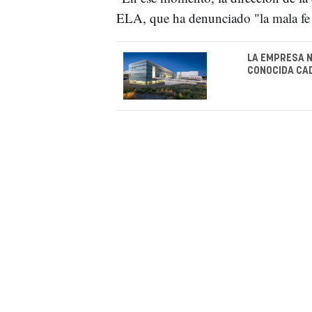
ELA, que ha denunciado "la mala fe 
LA EMPRESA 
CONOCIDA CA