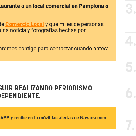
staurante o un local comercial en Pamplona o
3
 de
Comercio Local
y que miles de personas
una noticia y fotografías hechas por
4
laremos contigo para contactar cuando antes:
5
GUIR REALIZANDO PERIODISMO
6
DEPENDIENTE.
sAPP y recibe en tu móvil las alertas de Navarra.com
7.