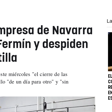
La
empresa de Navarra
Fermín y despiden
illa
ste miércoles "el cierre de las
E
llo "de un día para otro" y "sin
C
R
E
E