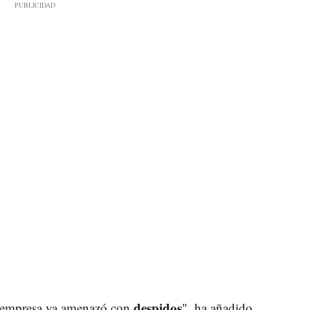
despidos
a empresa ya amenazó con
", ha añadido