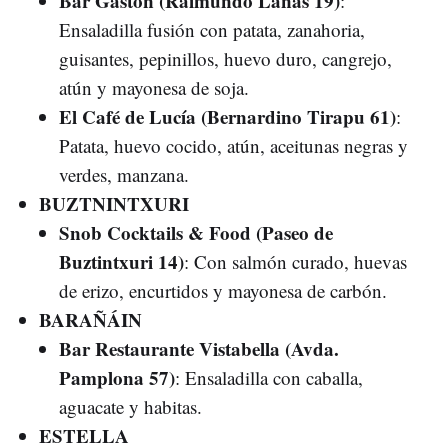
Bar Gastón (Raimundo Lanas 19)
:
Ensaladilla fusión con patata, zanahoria,
guisantes, pepinillos, huevo duro, cangrejo,
atún y mayonesa de soja.
El Café de Lucía (Bernardino Tirapu 61)
:
Patata, huevo cocido, atún, aceitunas negras y
verdes, manzana.
BUZTNINTXURI
Snob Cocktails & Food (Paseo de
Buztintxuri 14)
: Con salmón curado, huevas
de erizo, encurtidos y mayonesa de carbón.
BARAÑÁIN
Bar Restaurante Vistabella (Avda.
Pamplona 57)
: Ensaladilla con caballa,
aguacate y habitas.
ESTELLA