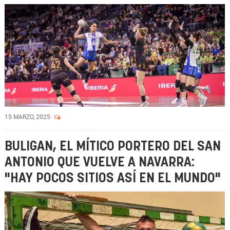
15 MARZO, 2025
BULIGAN, EL MÍTICO PORTERO DEL SAN
ANTONIO QUE VUELVE A NAVARRA:
"HAY POCOS SITIOS ASÍ EN EL MUNDO"