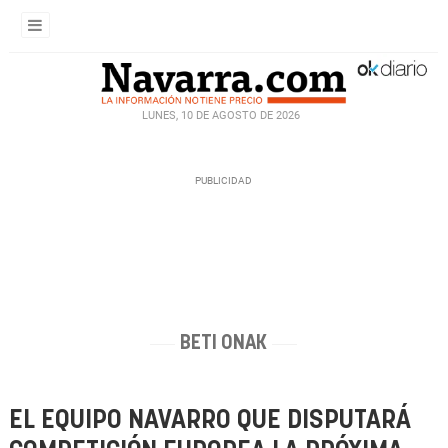
LUNES, 10 DE AGOSTO DE 2026
BETI ONAK
EL EQUIPO NAVARRO QUE DISPUTARÁ