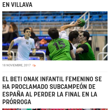
EN VILLAVA
18 NOVIEMBRE, 2017
EL BETI ONAK INFANTIL FEMENINO SE
HA PROCLAMADO SUBCAMPEÓN DE
ESPAÑA AL PERDER LA FINAL EN LA
PRÓRROGA