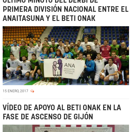
ÚLTIMO MINUTO DEL DERBI DE
PRIMERA DIVISIÓN NACIONAL ENTRE EL
ANAITASUNA Y EL BETI ONAK
15 ENERO, 2017
VÍDEO DE APOYO AL BETI ONAK EN LA
FASE DE ASCENSO DE GIJÓN