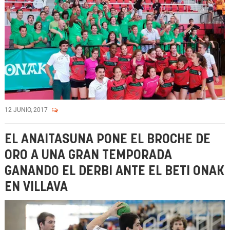
12 JUNIO, 2017
EL ANAITASUNA PONE EL BROCHE DE
ORO A UNA GRAN TEMPORADA
GANANDO EL DERBI ANTE EL BETI ONAK
EN VILLAVA