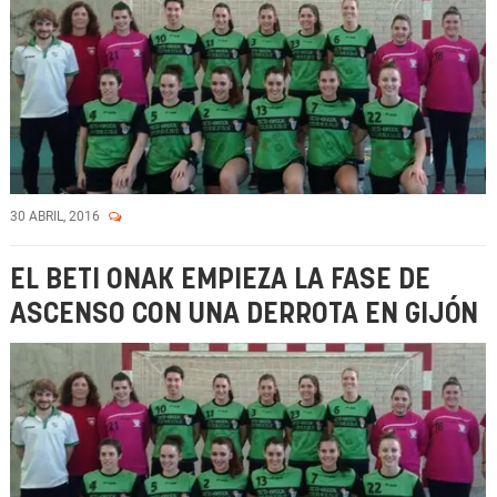
30 ABRIL, 2016
EL BETI ONAK EMPIEZA LA FASE DE
ASCENSO CON UNA DERROTA EN GIJÓN