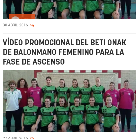
Vídeo
30 ABRIL, 2016
VÍDEO PROMOCIONAL DEL BETI ONAK
DE BALONMANO FEMENINO PARA LA
FASE DE ASCENSO
27 ABRIL, 2016