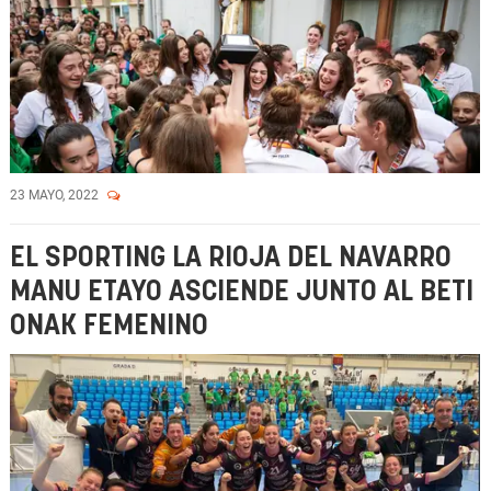
23 MAYO, 2022
EL SPORTING LA RIOJA DEL NAVARRO
MANU ETAYO ASCIENDE JUNTO AL BETI
ONAK FEMENINO