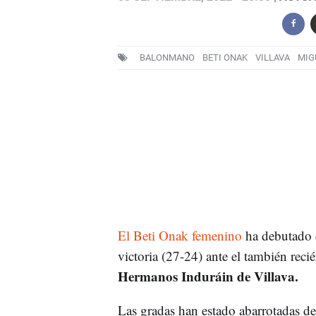
BALONMANO
BETI ONAK
VILLAVA
MIG
El Beti Onak femenino
ha debutado e
victoria (27-24) ante el también reci
Hermanos Induráin de Villava.
Las gradas han estado abarrotadas d