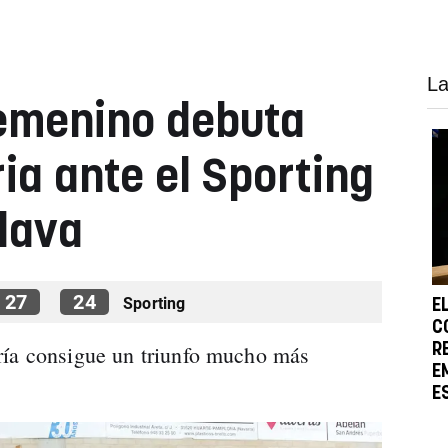
La
femenino debuta
ia ante el Sporting
llava
27
24
Sporting
E
C
ría consigue un triunfo mucho más
R
E
E