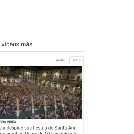
 vídeos más
Actual
Visto
RRA VÍDEO
la despide sus fiestas de Santa Ana
un emotivo Pobre de Mí y ya inicia la