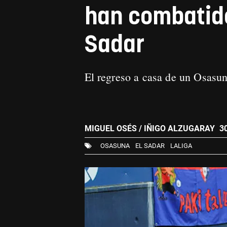
han combatido 
Sadar
El regreso a casa de un Osasun
MIGUEL OSÉS / IÑIGO ALZUGARAY
30
OSASUNA
EL SADAR
LALIGA