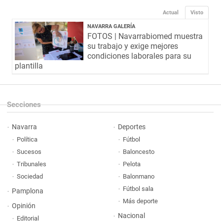
Actual
Visto
NAVARRA GALERÍA
FOTOS | Navarrabiomed muestra
su trabajo y exige mejores
condiciones laborales para su
plantilla
Secciones
Navarra
Deportes
Política
Fútbol
Sucesos
Baloncesto
Tribunales
Pelota
Sociedad
Balonmano
Fútbol sala
Pamplona
Más deporte
Opinión
Nacional
Editorial