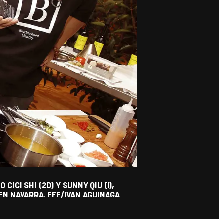
ICI SHI (2D) Y SUNNY QIU (I),
EN NAVARRA. EFE/IVAN AGUINAGA