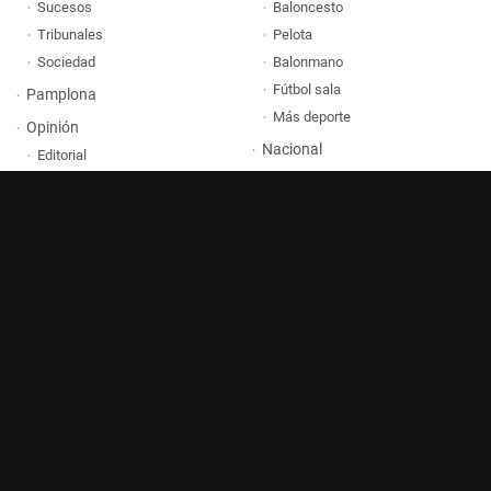
Sucesos
Baloncesto
Tribunales
Pelota
Sociedad
Balonmano
Fútbol sala
Pamplona
Más deporte
Opinión
Nacional
Editorial
Revista
Colaboradores
Blogs
Multimedia
Encuestas
Galerías
Osasuna
Vídeos
Quiénes somos
Aviso Legal
Contacto
Términos y condiciones
Publicidad
Turismo
Política de Cookies
Tienda