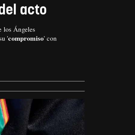
del acto
e los Ángeles
compromiso
u '
' con