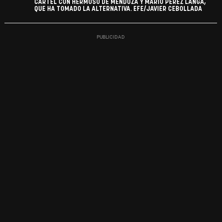
CARTEL CON HERMOSO DE MENDOZA Y MARIO PÉREZ LANGA,
QUE HA TOMADO LA ALTERNATIVA. EFE/JAVIER CEBOLLADA