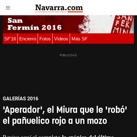
SF'16
Encierro
Fotos
Vídeos
Más SF
GALERÍAS 2016
'Aperador', el Miura que le 'robó'
el pañuelico rojo a un mozo
la crónica del último
Revive aquí al completo