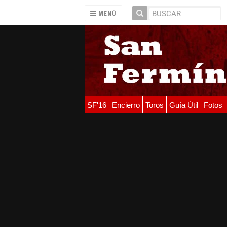
MENÚ
SF'16
Encierro
Toros
Guía Útil
Fotos