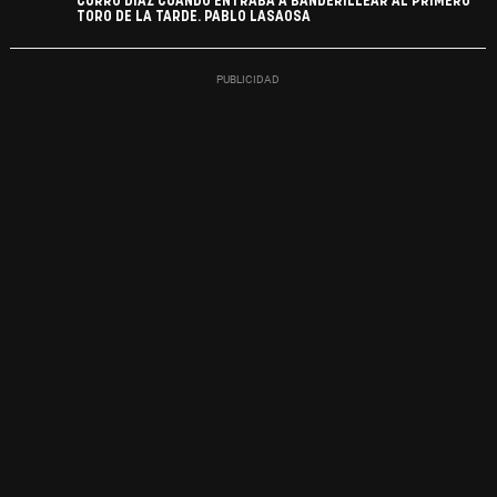
CURRO DÍAZ CUANDO ENTRABA A BANDERILLEAR AL PRIMERO
TORO DE LA TARDE. PABLO LASAOSA