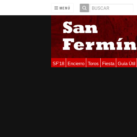
MENÚ
SF'18
Encierro
Toros
Fiesta
Guía Útil