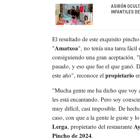
ASIRÓN OCULT
INFANTILES D
El resultado de este exquisito pincho
Amatxoa
"
", no tenía una tarea fácil
consiguiendo una gran aceptación. 
pasado, y eso que fue el que ganó. D
propietario
este año", reconoce el
en
"Mucha gente me ha dicho que voy a v
les está encantando. Pero soy consci
muy difícil, casi imposible. De hech
caso, con que a la gente le guste y l
Lerga
Ay
, propietario del restaurante
Pincho de 2024
.