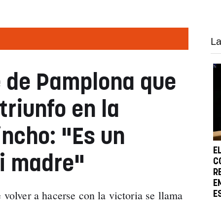
La
e de Pamplona que
triunfo en la
ncho: "Es un
E
i madre"
C
R
E
e volver a hacerse con la victoria se llama
E