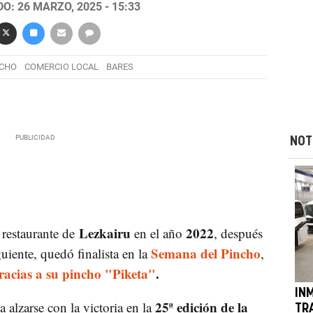
O: 26 MARZO, 2025 - 15:33
NCHO
COMERCIO LOCAL
BARES
NOT
Lezkairu
2022
 restaurante de
en el año
, después
Semana del Pincho
uiente, quedó finalista en la
,
racias a su pincho "Piketa"
.
IN
25ª edición de la
a alzarse con la victoria en la
TR