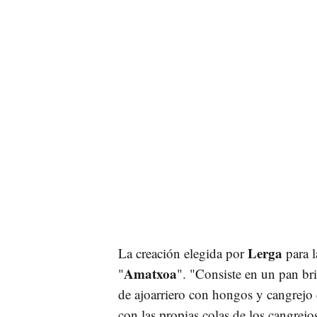
Lerga
La creación elegida por
para 
Amatxoa
"
". "Consiste en un pan br
de ajoarriero con hongos y cangrejo 
con las propias colas de los cangrej