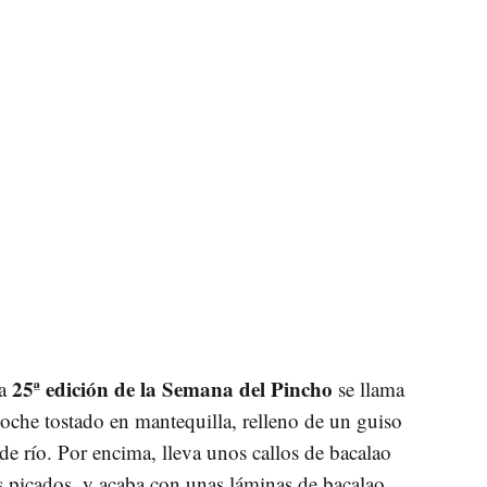
25ª edición de la Semana del Pincho
la
se llama
ioche tostado en mantequilla, relleno de un guiso
de río. Por encima, lleva unos callos de bacalao
os picados, y acaba con unas láminas de bacalao