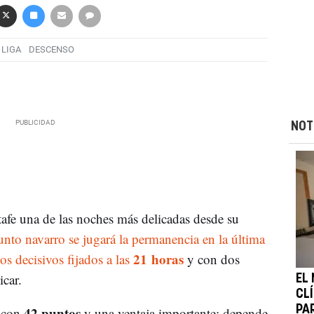
LIGA
DESCENSO
NOT
afe una de las noches más delicadas desde su
unto navarro se jugará la permanencia en la última
21 horas
os decisivos fijados a las
y con dos
icar.
EL
CL
42 puntos
PA
m con
y una ventaja importante: depende