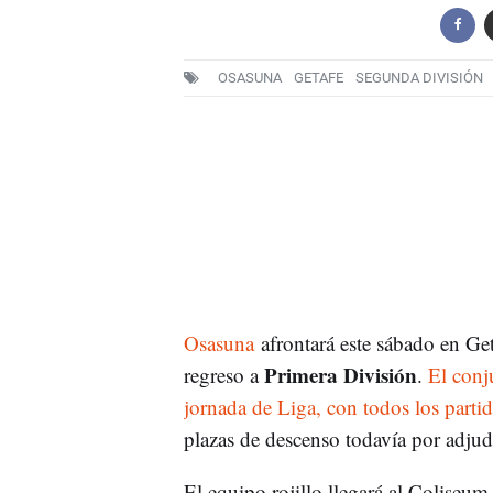
OSASUNA
GETAFE
SEGUNDA DIVISIÓN
Osasuna
afrontará este sábado en Get
Primera División
regreso a
.
El conj
jornada de Liga, con todos los partid
plazas de descenso todavía por adjud
El equipo rojillo llegará al Coliseu