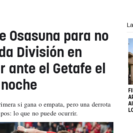
La
e Osasuna para no
da División en
 ante el Getafe el
 noche
F
A
rimera si gana o empata, pero una derrota
A
L
mpos: lo que no puede ocurrir.