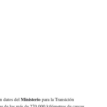
Ministerio
on datos del
para la Transición
e de los más de 270.000 kilómetros de cauces