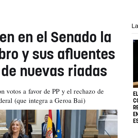
La
en en el Senado la
bro y sus afluentes
o de nuevas riadas
 votos a favor de PP y el rechazo de
E
ral (que integra a Geroa Bai)
C
R
E
E