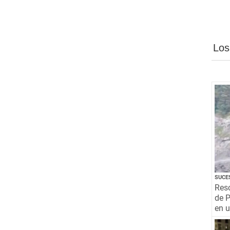
Los
SUCE
Resc
de P
en 